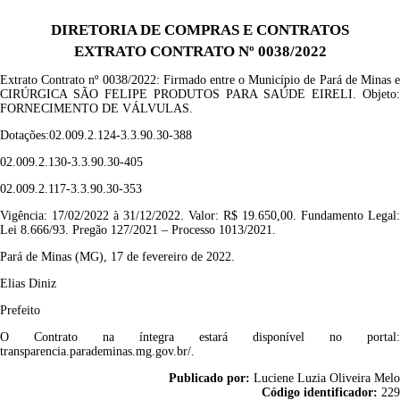
DIRETORIA DE COMPRAS E CONTRATOS
EXTRATO CONTRATO Nº 0038/2022
Extrato Contrato nº 0038
/2022
: F
irmado entre o Município de Pará de Minas 
CIRÚRGICA SÃO FELIPE PRODUTOS PARA SAÚDE EIRELI
. Objeto:
FORNECIMENTO DE VÁLVULAS
.
Dotações:
02.009.2.124-3.3.90.30-388
02.009.2.130-3.3.90.30-405
02.009.2.117-3.3.90.30-353
Vigência: 17/02/2022 à 31/12/2022
.
Valor: R$ 19.650,00. Fundamento Legal:
Lei 8.666/93. Pregão 127/2021 – Processo 1013/2021.
Pará de Minas (MG), 17 de fevereiro de 2022.
Elias Diniz
Prefeito
O Contrato na íntegra estará disponível no portal:
transparencia.parademinas.mg.gov.br/.
Publicado por:
Luciene Luzia Oliveira Melo
Código identificador:
229