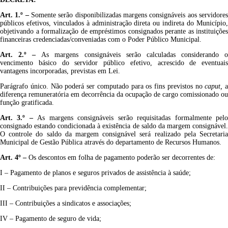
Art. 1.º
–
Somente serão disponibilizadas margens consignáveis aos servidore
públicos efetivos, vinculados à administração direta ou indireta do Município,
objetivando a formalização de empréstimos consignados perante as instituições
financeiras credenciadas/conveniadas com o Poder Público Municipal.
Art. 2.º
–
As margens consignáveis serão calculadas considerando 
vencimento básico do servidor público efetivo, acrescido de eventuais
vantagens incorporadas, previstas em Lei.
Parágrafo único. Não poderá ser computado para os fins previstos no
caput,
a
diferença remuneratória em decorrência da ocupação de cargo comissionado ou
função gratificada.
Art. 3.º
–
As margens consignáveis serão requisitadas formalmente pel
consignado estando condicionada à existência de saldo da margem consignável.
O controle do saldo da margem consignável será realizado pela Secretaria
Municipal de Gestão Pública através do departamento de Recursos Humanos.
Art. 4º
–
Os descontos em folha de pagamento poderão ser decorrentes de:
I – Pagamento de planos e seguros privados de assistência à saúde;
II – Contribuições para previdência complementar;
III – Contribuições a sindicatos e associações;
IV – Pagamento de seguro de vida;