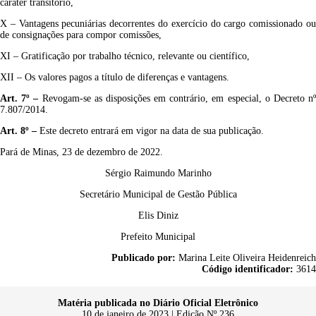
caráter transitório,
X – Vantagens pecuniárias decorrentes do exercício do cargo comissionado ou
de consignações para compor comissões,
XI – Gratificação por trabalho técnico, relevante ou científico,
XII – Os valores pagos a título de diferenças e vantagens.
Art. 7º
–
Revogam-se as disposições em contrário, em especial, o Decreto n
7.807/2014.
Art.
8
º
–
Este decreto entrará em vigor na data de sua publicação.
Pará de Minas, 23 de dezembro de 2022.
Sérgio Raimundo Marinho
Secretário Municipal de Gestão Pública
Elis Diniz
Prefeito Municipal
Publicado por:
Marina Leite Oliveira Heidenreich
Código identificador:
3614
Matéria publicada no Diário Oficial Eletrônico
10 de janeiro de 2023 | Edição Nº 236