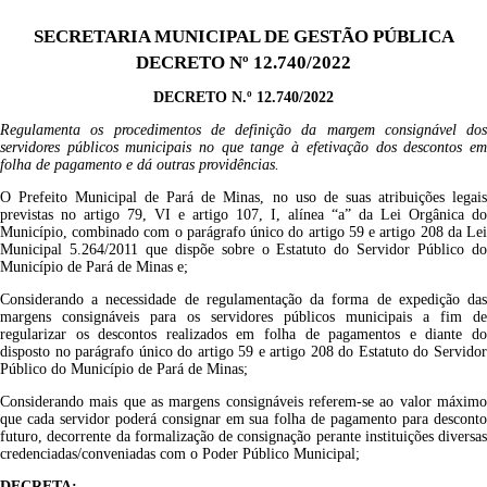
SECRETARIA MUNICIPAL DE GESTÃO PÚBLICA
DECRETO Nº 12.740/2022
DECRETO N.º 12.740/2022
Regulamenta os procedimentos de definição da margem consignável dos
servidores públicos municipais no que tange à efetivação dos descontos em
folha de pagamento e dá outras providências.
O Prefeito Municipal de Pará de Minas, no uso de suas atribuições legais
previstas no artigo 79, VI e artigo 107, I, alínea “a” da Lei Orgânica do
Município, combinado com o parágrafo único do artigo 59 e artigo 208 da Lei
Municipal 5.264/2011 que d
ispõe sobre o Estatuto do Servidor Público d
Município de Pará de Minas e;
Considerando a necessidade de regulamentação da forma de expedição das
margens consignáveis para os servidores públicos municipais
a fim de
regularizar os descontos realizados em folha de pagamentos e
diante d
disposto no parágrafo único do artigo 59 e artigo 208 do Estatuto do Servidor
Público do Município de Pará de Minas;
Considerando mais que as margens consignáveis referem-se ao valor máximo
que cada servidor poderá consignar em sua folha de pagamento para desconto
futuro, decorrente da formalização de consignação perante instituições diversas
credenciadas/conveniadas com o Poder Público Municipal;
DECRETA: