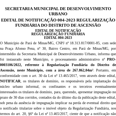
SECRETARIA MUNICIPAL DE DESENVOLVIMENTO
URBANO
EDITAL DE NOTIFICAÇÃO 004-2023 REGULARIZAÇÃO
FUNDIÁRIA DO DISTRITO DE ASCENSÃO
EDITAL DE NOTIFICAÇÃO
REGULARIZAÇÃO FUNDIÁRIA
EDITAL 004-2023
O Município de Pará de Minas/MG, CNPJ nº 18.313.817/0001-85, com sede
na Praça Afonso Pena, nº 30, Bairro Centro, em Pará de Minas/MG, por
intermédio da Secretaria Municipal de Desenvolvimento Urbano, i
nforma que
foi instaurado neste Município, o processamento
administrativo
nº
PRO-
000310
6
/2022, referente à Regularização Fundiária do Distrito de
Ascensão
,
neste Município, com a área de
267.862,04m²
. Portanto, e
conformidade com o art. 30 da Lei nº 13.465/2017, vem através deste edital,
NOTIFICAR
,
os titulares de domínio, os responsáveis pela implantação d
núcleo urbano informal, os confinantes e os terceiros eventualmente
interessados
os titulares de domínio,
para, querendo, apresentar impugnação n
prazo de 30 dias corridos, contados da do último dia da publicação deste edital
,
sob pena da ausência de impugnação implicar na perda de eventual direito que
o notificado titularize sobre o imóvel objeto da Regularização Fundiária, nos
termos do art. 20, §6º da Lei nº 13.465/2017, ciente de que a notificação não