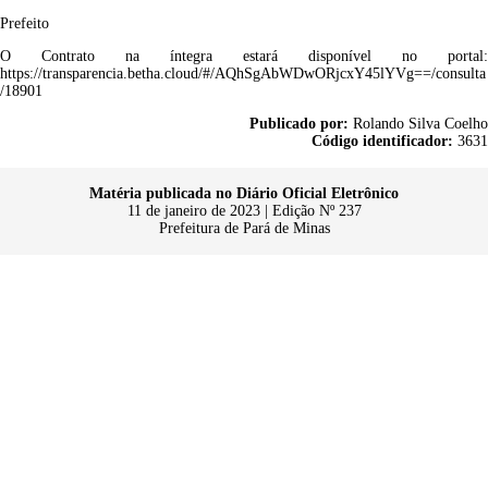
Prefeito
O Contrato na íntegra estará disponível no portal:
https://transparencia.betha.cloud/#/AQhSgAbWDwORjcxY45lYVg==/consulta
/18901
Publicado por:
Rolando Silva Coelho
Código identificador:
3631
Matéria publicada no Diário Oficial Eletrônico
11 de janeiro de 2023 | Edição Nº 237
Prefeitura de Pará de Minas