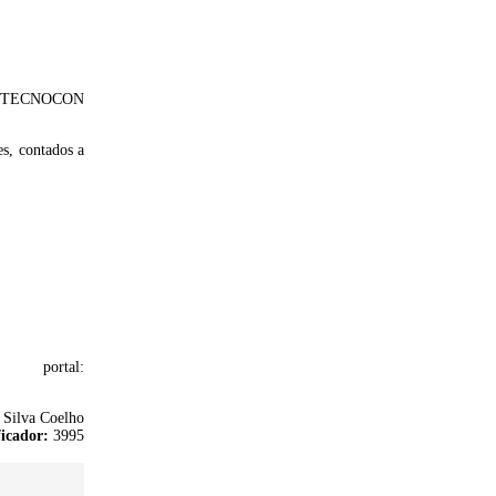
s e TECNOCON
s, contados a
ortal:
Silva Coelho
ficador:
3995