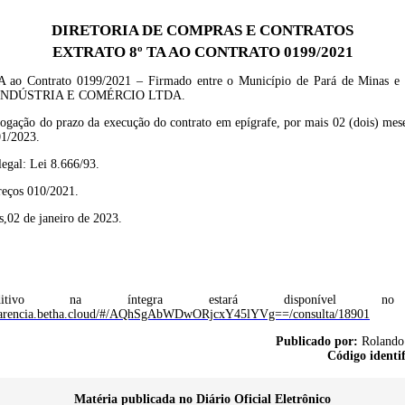
DIRETORIA DE COMPRAS E CONTRATOS
EXTRATO 8º TA AO CONTRATO 0199/2021
TA ao Contrato 0199/2021 – Firmado entre o Município de Pará de Mina
INDÚSTRIA E COMÉRCIO LTDA.
rogação do prazo da execução do contrato em epígrafe, por mais 02 (dois) mese
01/2023.
egal: Lei 8.666/93.
eços 010/2021.
s,02 de janeiro de 2023.
itivo
na íntegra estará disponível no p
nsparencia.betha.cloud/#/AQhSgAbWDwORjcxY45lYVg==/consulta/18901
Publicado por:
Rolando 
Código identi
Matéria publicada no Diário Oficial Eletrônico