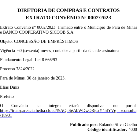
DIRETORIA DE COMPRAS E CONTRATOS
EXTRATO CONVÊNIO Nº 0002/2023
Extrato Convênio nº
0002/2023
: F
irmado entre o Município de Pará de Mina
e
BANCO COOPERATIVO SICOOB S.A
.
Objeto:
CONCESSÃO DE EMPRÉSTIMOS
Vigência:
60 (sessenta) meses, contados a partir da data de assinatura.
Fundamento Legal: Lei 8.666/93.
Processo 7824/2022
Pará de Minas,
30 de janeiro de 2023.
Elias Diniz
Prefeito
O Convênio na íntegra estará disponível no portal:
https://transparencia.betha.cloud/#/AQhSgAbWDwORjcxY45lYVg==/consulta
/18901
Publicado por:
Rolando Silva Coelho
Código identificador:
4000