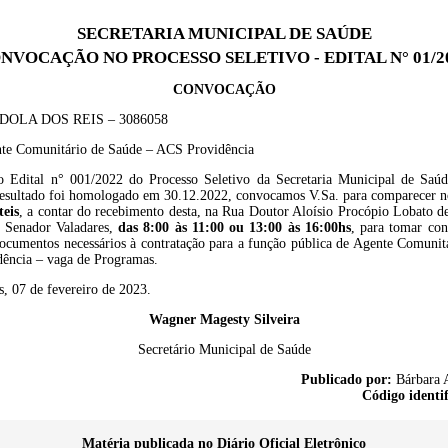
SECRETARIA MUNICIPAL DE SAÚDE
NVOCAÇÃO NO PROCESSO SELETIVO - EDITAL N° 01/2
CONVOCAÇÃO
DOLA DOS REIS – 3086058
te Comunitário de Saúde – ACS Providência
 Edital n° 001/2022 do Processo Seletivo da Secretaria Municipal de Saú
resultado foi homologado em 30.12.2022, convocamos V.Sa. para comparecer 
teis
, a contar do recebimento desta, na Rua Doutor Aloísio Procópio Lobato d
o Senador Valadares,
das 8:00 às 11:00 ou 13:00 às 16:00hs
, para tomar co
documentos necessários à contratação para a função pública de Agente Comunit
ência – vaga de Programas.
, 07 de fevereiro de 2023.
Wagner Magesty Silveira
Secretário Municipal de Saúde
Publicado por:
Bárbara A
Código identi
Matéria publicada no Diário Oficial Eletrônico