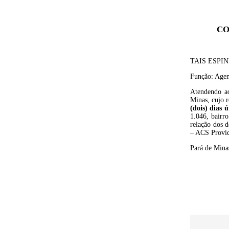
CO
TAIS ESPIN
Função: Agen
Atendendo ao
Minas, cujo 
(dois) dias ú
1.046, bairr
relação dos 
– ACS Provid
Pará de Minas