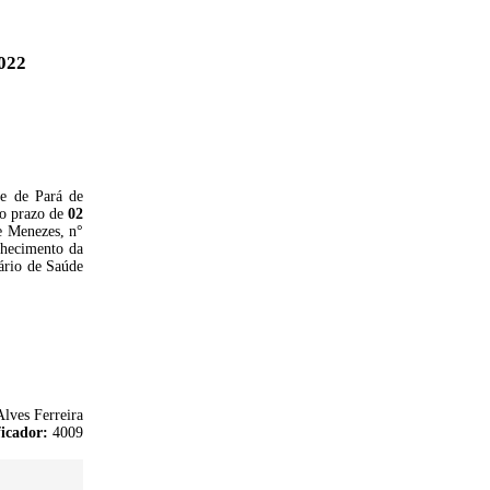
022
de de Pará de
no prazo de
02
e Menezes, n°
nhecimento da
ário de Saúde
lves Ferreira
ficador:
4009