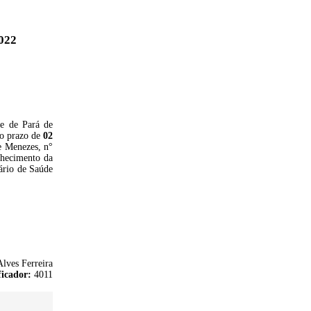
022
de de Pará de
no prazo de
02
e Menezes, n°
nhecimento da
ário de Saúde
lves Ferreira
ficador:
4011