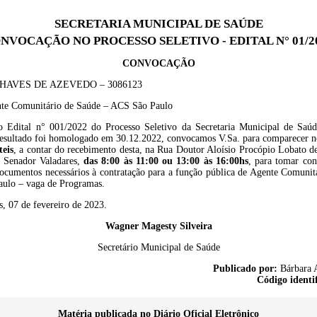
SECRETARIA MUNICIPAL DE SAÚDE
NVOCAÇÃO NO PROCESSO SELETIVO - EDITAL N° 01/2
CONVOCAÇÃO
HAVES DE AZEVEDO – 3086123
te Comunitário de Saúde – ACS São Paulo
 Edital n° 001/2022 do Processo Seletivo da Secretaria Municipal de Saú
resultado foi homologado em 30.12.2022, convocamos V.Sa. para comparecer 
teis
, a contar do recebimento desta, na Rua Doutor Aloísio Procópio Lobato d
o Senador Valadares,
das 8:00 às 11:00 ou 13:00 às 16:00hs
, para tomar co
documentos necessários à contratação para a função pública de Agente Comunit
ulo – vaga de Programas.
, 07 de fevereiro de 2023.
Wagner Magesty Silveira
Secretário Municipal de Saúde
Publicado por:
Bárbara A
Código identi
Matéria publicada no Diário Oficial Eletrônico