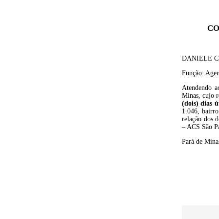
CO
DANIELE C
Função: Agen
Atendendo ao
Minas, cujo 
(dois) dias ú
1.046, bairr
relação dos 
– ACS São Pa
Pará de Minas