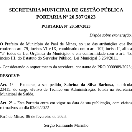
SECRETARIA MUNICIPAL DE GESTÃO PÚBLICA
PORTARIA Nº 20.587/2023
PORTARIA Nº
20.5
87
/2023
Dispõe sobre
e
xoneração.
O Prefeito do Município de Pará de Minas, no uso das atribuições que lhe
confere o art. 79, incisos VI e IX, combinado com o art. 107, inciso II, alínea
“a
”
todos da Lei Orgânica do Município, e em conformidade com
o art.
4
5
inciso II
I
, do Estatuto do Servidor Público, Lei Municipal 5.264/2011.
-
Considerando o
requerimento da servidora, constante do PRO
0000
989
/2023
;
RESOLVE:
Art. 1º –
Exonerar,
a seu pedido,
Sabrina da Silva Barbosa
,
matrícul
2
3415
,
do cargo efetivo de Técnico em Administração, lotada na Secretaria
Municipal de Saúde
.
A
rt. 2º
–
Esta Portaria entra em vigor na data de sua publicação
,
com efeito
retroativos ao dia
0
3
/0
2
/2022
.
Pará de Minas, 06 de fevereiro de 2023.
Sérgio Raimundo Marinho