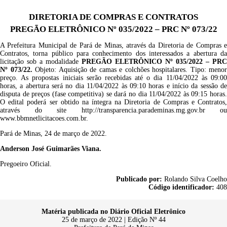
DIRETORIA DE COMPRAS E CONTRATOS
PREGÃO ELETRÔNICO Nº 035/2022 – PRC Nº 073/22
A Prefeitura Municipal de Pará de Minas, através da Diretoria de Compras e
Contratos, torna público para conhecimento dos interessados a abertura da
licitação sob a modalidade
PREGÃO ELETRÔNICO Nº 035/2022 – PRC
Nº 073/22.
Objeto:
A
quisição de camas e colchões hospitalares
.
T
ipo: menor
preço. As propostas iniciais serão recebidas até o dia 11/04/2022 às 09:00
horas, a abertura será no dia 11/04/2022 às 09:10 horas e início da sessão de
disputa de preços (fase competitiva) se dará no dia 11/04/2022 às 09:15 horas.
O edital poderá ser obtido na íntegra na Diretoria de Compras e Contratos,
através do site
http://transparencia.parademinas.mg.gov.br ou
www.bbmnetlicitacoes.com.br
.
Pará de Minas,
24
de março de 2022.
Anderson José Guimarães Viana.
Pregoeiro Oficial.
Publicado por:
Rolando Silva Coelho
Código identificador:
408
Matéria publicada no Diário Oficial Eletrônico
25 de março de 2022 | Edição Nº 44