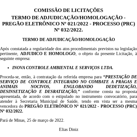
COMISSÃO DE LICITAÇÕES
TERMO DE ADJUDICAÇÃO/HOMOLOGAÇÃO -
PREGÃO ELETRÔNICO Nº 021/2022 - PROCESSO (PRC)
Nº 032/2022.
TERMO DE ADJUDICAÇÃO/HOMOLOGAÇÃO
Após constatada a regularidade dos atos procedimentais previstos na legislação
pertinente,
ADJUDICO E HOMOLOGO
, o objeto da presente Licitação, 
seguinte empresa:
INOVA CONTROLE AMBIENTAL E SERVIÇOS LTDA
.
Proceda-se, então, à contratação da referida empresa para
“PRESTAÇÃO D
SERVIÇO DE CONTROLE INTEGRADO NO COMBATE A PRAGAS E
ANIMAIS NOCIVOS, ENGLOBANDO DEDETIZAÇÃO,
DESINSETIZAÇÃO E DESRATIZAÇÃO,
”
c
onforme consta na propost
apresentada, de acordo com o estipulado no instrumento convocatório, para
atender à
Secretaria Municipal de
Saúde
,
tendo em vista ser a mesm
vencedora do
PREGÃO
ELETRÔNICO
N
º
0
2
1
/202
2
- PROCESSO (PRC)
N
º
0
32
/2022
.
Pará de Minas, 25 de março de 2022.
Elias Diniz