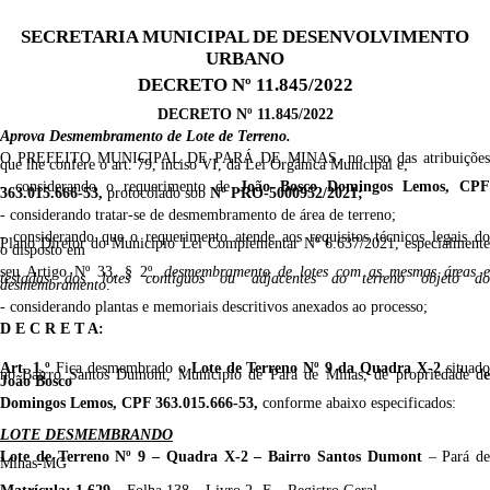
SECRETARIA MUNICIPAL DE DESENVOLVIMENTO
URBANO
DECRETO Nº 11.845/2022
DECRETO Nº 11.845/2022
Aprova Desmembramento de Lote de Terreno.
O PREFEITO MUNICIPAL DE PARÁ DE MINAS, no uso das atribuições
que lhe confere o art. 79, inciso VI, da Lei Orgânica Municipal e;
- considerando o requerimento de
João
Bosco Domingos Lemos
,
CPF
363.015.666-53
,
protocolado sob
Nº PRO-
5000952
/
20
2
1
;
- considerando tratar-se de desmembramento de área de terreno;
- considerando que o requerimento atende aos requisitos técnicos legais do
Plano Diretor do Município Lei Complementar Nº 6.637/2021, especialmente
o disposto em
seu Artigo Nº 33, § 2º,
desmembramento de lotes com as mesmas áreas e
testadas dos lotes contíguos ou adjacentes ao terreno objeto do
desmembramento
.
- considerando plantas e memoriais descritivos anexados ao processo;
D E C R E T A:
Art. 1.º
Fica desmembrado o
Lote de Terreno
N
º
9
da Quadra
X-2
situad
no
Bairro
Santos Dumont
,
Município de Pará de Minas,
de propriedade d
João
Bosco
Domingos Lemos
,
CPF
363.015.666-53
,
conforme abaixo especificados:
LOTE DESMEMBRANDO
Lote de Terreno
Nº
9
– Quadra
X-2
–
Bairro Santos Dumont
– Pará d
Minas-MG