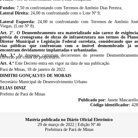
Fundos:
7,50
m confrontando com
Terrenos de Antônio Dias Pereira
;
Lateral Direita:
2
4,00
m confrontando com o Lote Nº 9;
Lateral Esquerda:
24,00 m confrontando com Terrenos de Antônio Jos
Viegas, (Lote Nº 8).
Art. 2°. O Desmembramento ora materializado não carece de exigência
prévia de cronograma de obras de infraestrutura nos termos do Plano
Diretor Municipal e Legislação Federal correlata, considerando que as
vias públicas que confrontam com o imóvel desmembrado já se
encontram devidamente implantadas e urbanizadas.
Art. 3.º
As despesas cartoriais decorrentes do presente Desmembramento
correrão por conta do proprietário.
Art. 4.º
Este Decreto entra em vigor na data de sua publicação.
Pará de Minas, 18 de janeiro de 2022.
DIMITRI GONÇALVES DE MORAIS
Secretário Municipal de Desenvolvimento Urbano
ELIAS DINIZ
Prefeito de Pará de Minas
Publicado por:
Janete Mascarello
Código identificador:
428
Matéria publicada no Diário Oficial Eletrônico
29 de março de 2022 | Edição Nº 46
Prefeitura de Pará de Minas