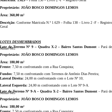
Matrícula:
1.629
–
F
olha 138
–
Livro
2
-
F
– Registro Geral
Proprietário:
JOÃO BOSCO DOMINGOS LEMOS
Á
rea:
360,00
m²
Descrição:
Conforme Matrícula
N.º
1.629
–
F
olha 138
–
Livro
2
-
F
– Registro
Geral
LOTES DESMEMBRADOS
Lote de Terreno
Nº
9
– Quadra
X-2
–
Bairro Santos Dumont
– Pará d
Minas-MG
Proprietário:
JOÃO BOSCO DOMINGOS LEMOS
Á
rea:
180,00
m²
Frente:
7,50
m confrontando com a Rua Conquista;
Fundos:
7,50
m confrontando com
Terrenos de Antônio Dias Pereira
;
Lateral Direita:
2
4,00
m confrontando com o Lote Nº 10;
Lateral Esquerda:
2
4,00
m
confrontando com
o Lote Nº
9
-A
.
Lote de Terreno
Nº
9-
A
– Quadra
X-2
–
Bairro Santos Dumont
– Pará d
Minas-MG
Proprietário:
JOÃO BOSCO DOMINGOS LEMOS
Á
rea:
180,00
m²
Frente:
7,50
m confrontando com a Rua Conquista;