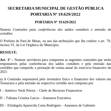
SECRETARIA MUNICIPAL DE GESTÃO PÚBLICA
PORTARIA Nº 19.629/2022
P
ORTARIA Nº
1
9.
629/2022
Nomeia Comissões para conferências dos saldos contábeis e emissão de
certidões.
O Prefeito de Pará de Minas, no uso das atribuições que lhe confere o art. 79,
incisos VI, da Lei Orgânica do Município;
RESOLVE:
Art. 1º –
Nomear servidores para comporem as seguintes comissões que serã
responsáveis pelas conferências dos saldos contábeis e pela emissão das
certidões que comporão a prestação de contas anual do exercício financeiro de
2021:
a) A Comissão responsável pelo inventário físico e financeiro dos valores em
Tesouraria e pela emissão da respectiva certidão será composta por:
I – Américo Verdi Petrizi – Chefe de Recursos Financeiros
II – Fabiana Cristina Garcia – Assessora Executiva
III – Elizângela Aparecida Costa Rodrigues – Assessora de Gabinete