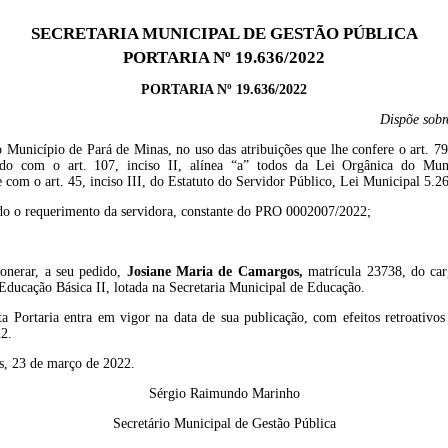
SECRETARIA MUNICIPAL DE GESTÃO PÚBLICA
PORTARIA Nº 19.636/2022
PORTARIA Nº
1
9
.
636
/2022
Dispõe sob
 Município de Pará de Minas, no uso das atribuições que lhe confere o art. 79
do com o art. 107, inciso II, alínea “a
”
todos da Lei Orgânica do Mun
e com
o art.
4
5
, inciso II
I
, do Estatuto do Servidor Público, Lei Municipal 5.2
do o
requerimento da servidora, constante do PRO
000
2007
/2022
;
onerar,
a seu pedido,
Josiane Maria de Camargos
,
matrícula
23738
,
do car
Educação Básica II, lotada na Secretaria Municipal de Educação
.
ta Portaria entra em vigor na data de sua publicação
,
com efeitos retroativo
22
.
s, 23 de março de 2022.
Sérgio Raimundo Marinho
Secretário Municipal de Gestão Pública