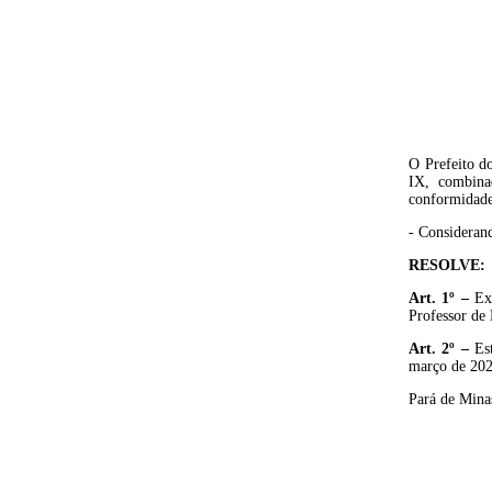
O Prefeito do
IX, combina
conformidad
-
Consideran
RESOLVE:
Art. 1º –
Ex
Professor de 
A
rt. 2º
–
Es
março de 20
Pará de Mina