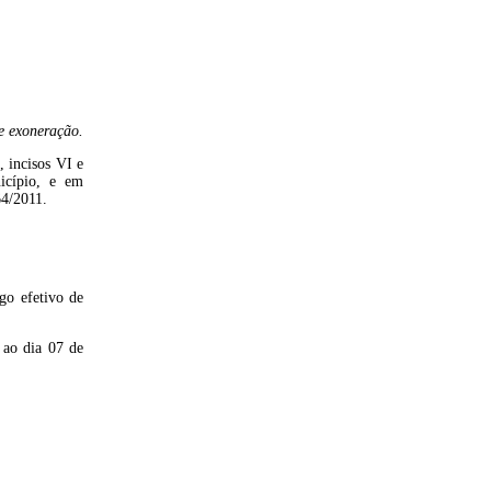
re
e
xoneração.
, incisos VI e
icípio, e em
64/2011.
go efetivo de
s ao dia
0
7
de