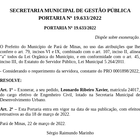
SECRETARIA MUNICIPAL DE GESTÃO PÚBLICA
PORTARIA Nº 19.633/2022
PORTARIA Nº
1
9
.
633
/2022
Dispõe sobre
e
xoneração.
O Prefeito do Município de Pará de Minas, no uso das atribuições que lhe
confere o art. 79, incisos VI e IX, combinado com o art. 107, inciso II, alínea
“a
”
todos da Lei Orgânica do Município, e em conformidade com
o art.
4
5
inciso II
I
, do Estatuto do Servidor Público, Lei Municipal 5.264/2011.
-
Considerando o
requerimento da servidora, constante do PRO
000
1898
/2022
;
RESOLVE:
Art. 1º –
Exonerar,
a seu pedido,
Leonardo Ribeiro Xavier
,
matrícula
24017
do cargo efetivo de Engenheiro Civil, lotado
na
Secretaria Municipal de
Desenvolvimento Urbano
.
A
rt. 2º
–
Esta Portaria entra em vigor na data de sua publicação
,
com efeito
retroativos ao dia
18
de março de 2022
.
Pará de Minas, 22 de março de 2022.
Sérgio Raimundo Marinho