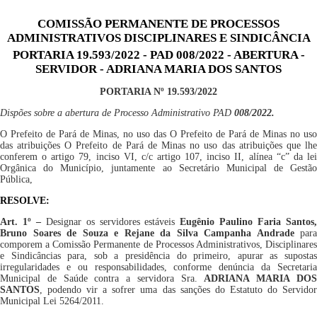
COMISSÃO PERMANENTE DE PROCESSOS
ADMINISTRATIVOS DISCIPLINARES E SINDICÂNCIA
PORTARIA 19.593/2022 - PAD 008/2022 - ABERTURA -
SERVIDOR - ADRIANA MARIA DOS SANTOS
PORTARIA Nº 19.593/2022
Dispões sobre a abertura de Processo Administrativo PAD
008/2022.
O Prefeito de Pará de Minas, no uso das O Prefeito de Pará de Minas no uso
das atribuições O Prefeito de Pará de Minas no uso das atribuições que lhe
conferem o artigo 79, inciso VI, c/c artigo 107, inciso II, alínea “c” da lei
Orgânica do Município, juntamente ao Secretário Municipal de Gestão
Pública,
RESOLVE:
Art. 1º –
Designar os servidores estáveis
Eugênio Paulino Faria Santos
Bruno Soares de Souza e Rejane da Silva Campanha Andrade
para
comporem a Comissão Permanente de Processos Administrativos, Disciplinares
e Sindicâncias para, sob a presidência do primeiro, apurar as supostas
irregularidades e ou responsabilidades, conforme denúncia da Secretaria
Municipal de Saúde contra a servidora Sra.
ADRIANA MARIA DO
SANTOS
, podendo vir a sofrer uma das sanções do Estatuto do Servidor
Municipal Lei 5264/2011.