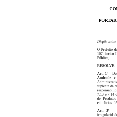
CO
PORTARI
Dispõe sobre
O Prefeito de
107, inciso 
Pública,
RESOLVE
:
Art. 1º –
Des
Andrade
e 
Administrativ
suplente da r
responsabili
7.13 e 7.14 
de Produtos
editalícias a
Art. 2º
–
irregularidad