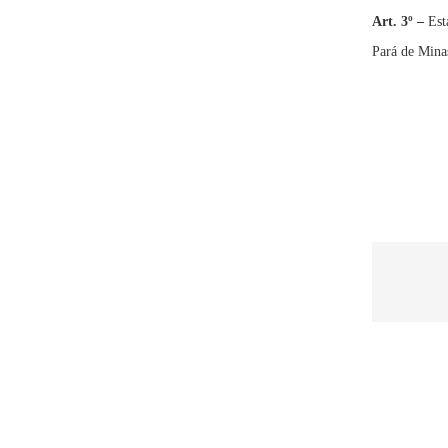
Art. 3º
–
Est
Pará de Mina