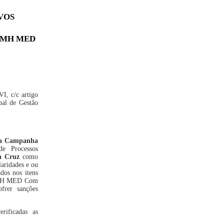
VOS
 MMH MED
VI, c/c artigo
pal de Gestão
va Campanha
e Processos
a Cruz
como
laridades e ou
dos nos itens
H MED Com
ofrer
sanções
rificadas as