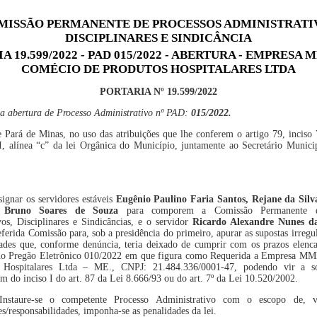
MISSÃO PERMANENTE DE PROCESSOS ADMINISTRATI
DISCIPLINARES E SINDICÂNCIA
A 19.599/2022 - PAD 015/2022 - ABERTURA - EMPRESA
COMÉCIO DE PRODUTOS HOSPITALARES LTDA
PORTARIA Nº
1
9.
59
9
/202
2
 a abertura de Proce
sso
Administrativo nº PAD:
01
5
/202
2.
 Pará de Minas, no uso das atribuições que lhe conferem o artigo 79, inciso 
II, alínea “c” da lei Orgânica do Município, juntamente ao Secretário Munici
ignar os servidores estáveis
Eugênio Paulino Faria Santos,
Rejane da Sil
Bruno Soares de Souza
para comporem a Comissão Permanente d
os, Disciplinares e Sindicâncias,
e
o
servidor
R
icardo Alexandre Nunes d
eferida Comissão para, sob a presidência do primeiro, apurar as supostas irregu
dades
que,
conforme denúncia,
teria deixado de
cumprir com os prazos elenca
do Pregão Eletrônico 010/2022
em que figura como Requerida a
Empresa M
M
 Hospitalares Ltda – ME.,
CNPJ:
21.484.336/0001-47
,
podendo vir a s
lém do inciso I do art. 87 da Lei 8.666/93 ou do art. 7º da Lei 10.520/2002.
Instaure-se o competente Processo Administrativo com o escopo de, ve
es/responsabilidades, imponha-se as penalidades
da lei.