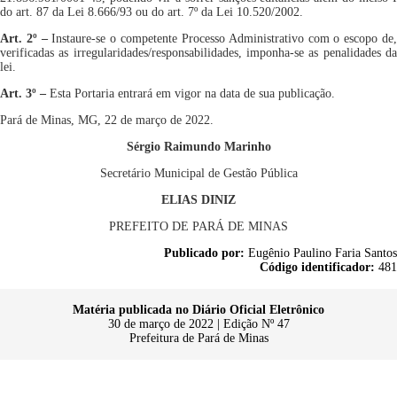
do art. 87 da Lei 8.666/93 ou do art. 7º da Lei 10.520/2002.
Art. 2º
–
Instaure-se o competente Processo Administrativo com o escopo de
verificadas as irregularidades/responsabilidades, imponha-se as penalidades
da
lei.
Art. 3º
–
Esta Portaria entrará em vigor na data de sua publicação.
Pará de Minas,
MG,
2
2
de
março
de 202
2
.
Sérgio Raimundo Marinho
Secretário Municipal de Gestão Pública
ELIAS DINIZ
PREFEITO DE PARÁ DE MINAS
Publicado por:
Eugênio Paulino Faria Santos
Código identificador:
481
Matéria publicada no Diário Oficial Eletrônico
30 de março de 2022 | Edição Nº 47
Prefeitura de Pará de Minas