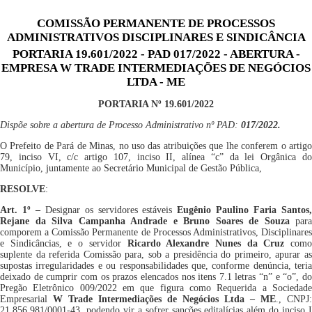
COMISSÃO PERMANENTE DE PROCESSOS
ADMINISTRATIVOS DISCIPLINARES E SINDICÂNCIA
PORTARIA 19.601/2022 - PAD 017/2022 - ABERTURA -
EMPRESA W TRADE INTERMEDIAÇÕES DE NEGÓCIOS
LTDA - ME
PORTARIA Nº
1
9.
60
1
/202
2
Dispõe sobre a abertura de Proce
sso
Administrativo nº PAD:
01
7
/202
2.
O Prefeito de Pará de Minas, no uso das atribuições que lhe conferem o artigo
79, inciso VI, c/c artigo 107, inciso II, alínea “c” da lei Orgânica do
Município, juntamente ao Secretário Municipal de Gestão Pública,
RESOLVE
:
Art. 1º –
Designar os servidores estáveis
Eugênio Paulino Faria Santos
Rejane da Silva Campanha Andrade
e Bruno Soares de Souza
para
comporem a Comissão Permanente de Processos Administrativos, Disciplinares
e Sindicâncias,
e
o
servidor
R
icardo Alexandre Nunes da Cruz
com
suplente da referida Comissão para, sob a presidência do primeiro, apurar as
supostas irregularidades e ou responsabilidades
que,
conforme denúncia,
teria
deixado de
cumprir com os prazos elencados nos itens 7.1
letras “n”
e “o”
,
d
Pregão Eletrônico 0
09
/2022
em que figura como Requerida a
Sociedad
Empresarial
W Trade Intermediações de Negócios Ltda – ME
.,
CNPJ:
21.856.981/0001-43
,
podendo vir a sofrer
sanções editalícias além do inciso 