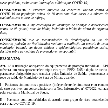
casos positivos, assim como internações e óbitos por COVID-19;
CONSIDERANDO
o crescente aumento da cobertura vacinal contra a
COVID-19 na população acima de 18 anos com duas doses e o número de
vacinados com a dose de reforço;
CONSIDERANDO
a implementação da vacinação de crianças e adolescentes
acima de 05 (cinco) anos de idade, incluindo o início da oferta da segunda
dose;
CONSIDERANDO
que as recomendações da desobrigação do uso de
máscaras, poderão ser flexibilizadas mediante a avaliação do cenário de cada
município, baseada em dados clínicos e epidemiológicos, permitindo assim,
decisões sobre as medidas de prevenção em tempo hábil.
RESOLVEM:
Art. 1.º
A utilização obrigatória do equipamento de proteção individual – EP
máscara, em suas apresentações: tripla cirúrgica, PFF2, N95 e dupla de tecido,
permanece obrigatório para transitar pelas Unidades de Saúde, pertencentes a
rede de saúde do Município de Pará de Minas, quando:
I – Pacientes sintomáticos e positivos (independente de sintomas) e ou contato
de caso positivo, em concordância com a Nota Informativa n° 07/2022, editada
pela Secretaria Municipal de Saúde;
II – Pacientes com comorbidades de acordo com grupo de risco estabelecido
para o agravo COVID-19: