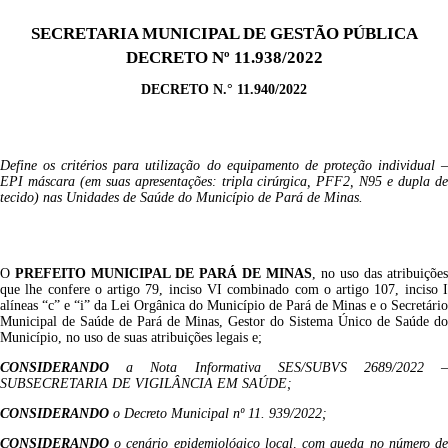
SECRETARIA MUNICIPAL DE GESTÃO PÚBLICA
DECRETO Nº 11.938/2022
DECRETO N.°
11.940
/2022
Define os critérios para utilização do equipamento de proteção individual –
EPI máscara (em suas apresentações: tripla cirúrgica, PFF2, N95 e dupla de
tecido) nas Unidades de Saúde do Município de Pará de Minas.
O
PREFEITO MUNICIPAL DE PARÁ DE MINAS
, no uso das atribuições
que lhe confere o artigo 79, inciso VI combinado com o artigo 107, inciso I
alíneas “c” e “i” da Lei Orgânica do Município de Pará de Minas e o Secretário
Municipal de Saúde de Pará de Minas, Gestor do Sistema Único de Saúde do
Município, no uso de suas atribuições legais e;
CONSIDERANDO
a Nota Informativa SES/SUBVS 2689/2022 –
SUBSECRETARIA DE VIGILÂNCIA EM SAÚDE;
CONSIDERANDO
o Decreto Municipal nº 11. 939/2022;
CONSIDERANDO
o cenário epidemiológico local, com queda no número de