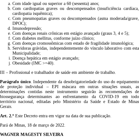
Com
idade
igual
ou
superior
a
60
(sessenta)
anos;
Com
cardiopatias
graves
ou
descompensados
(insuficiência
cardíaca
cardiopatia
isquêmica);
Com
pneumopatias
graves
ou
descompensados
(asma
moderada/grave
DPOC);
Imunodepressão;
Com
doenças
renais
crônicas
em
estágio
avançado
(graus
3,
4
e
5);
Com
diabetes
mellitus,
conforme
juízo
clínico;
Com
doenças
cromossômicas
com
estado
de
fragilidade
im
unológica;
Servidoras
grávidas,
independentemente
do
vínculo
laborativo
com
est
Municipalidade;
Doença
hepática
em
estágio
avançado;
Obesidade
(IMC
>=40).
III –
Profissional e trabalhador de saúde em ambiente de trabalho.
Parágrafo único
. Independente da desobrigatoriedade do uso do
equipamento
de proteção individual – EPI máscara em outras situações usuais, as
determinações contidas neste instrumento seguirão às recomendações de
biossegurança determinantes ao enfrentamento da COVID-19 em todo
território nacional, editadas pelo Ministério da Saúde e Estado de Minas
Gerais.
Art. 2.º
Este Decreto entra em vigor na data de sua publicação.
Pará de Minas,
18
de março de 2022.
WAGNER MAGESTY SILVEIRA