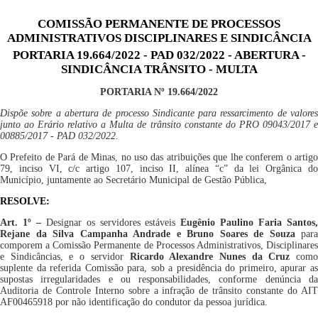
COMISSÃO PERMANENTE DE PROCESSOS
ADMINISTRATIVOS DISCIPLINARES E SINDICÂNCIA
PORTARIA 19.664/2022 - PAD 032/2022 - ABERTURA -
SINDICÂNCIA TRÂNSITO - MULTA
PORTARIA Nº
1
9
.
664
/20
2
2
Dispõe sobre a abertura de processo Sindicante para ressarcimento de valores
junto ao Erário relativo a Multa de trânsito constante do PRO 09043/2017 e
00885/2017 - PAD 032/2022.
O Prefeito de Pará de Minas, no uso das atribuições que lhe conferem o artigo
79, inciso VI, c/c artigo 107, inciso II, alínea “c” da lei Orgânica do
Município, juntamente ao Secretário Municipal de Gestão Pública,
RESOLVE:
Art. 1º –
Designar os servidores estáveis
Eugênio Paulino Faria Santos
Rejane da Silva Campanha Andrade
e Bruno Soares de Souza
para
comporem a Comissão Permanente de Processos Administrativos, Disciplinares
e Sindicâncias,
e
o
servidor
R
icardo Alexandre Nunes da Cruz
com
suplente da referida Comissão para, sob a presidência do primeiro, apurar as
supostas irregularidades e ou responsabilidades, conforme denúncia
da
Auditoria de Controle Interno sobre a infração de trânsito constante do AIT
AF00465918
por
não identificação do condutor da pessoa jurídica.