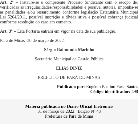
Art. 2º
–
Instaure-se
o
competente Processo
Sindicante
com o escopo de
verificadas as irregularidades/responsabilidades
e
possível
autoria
, imponha-s
as penalidades
e/ou ressarcimento conforme legislação Estatutária Municipa
Lei 5264/2011,
possível inscrição e dívida ativa e possível cobrança judicial
conforme resolução do caso em comento
.
Art.
3
º –
Esta Portaria entrará em vigor na data de sua publicação.
Pará de Minas,
30 de março de
202
2
.
Sérgio Raimundo Marinho
Secretário Municipal de Gestão Pública
ELIAS DINIZ
PREFEITO DE PARÁ DE MINAS
Publicado por:
Eugênio Paulino Faria Santos
Código identificador:
498
Matéria publicada no Diário Oficial Eletrônico
31 de março de 2022 | Edição Nº 48
Prefeitura de Pará de Minas