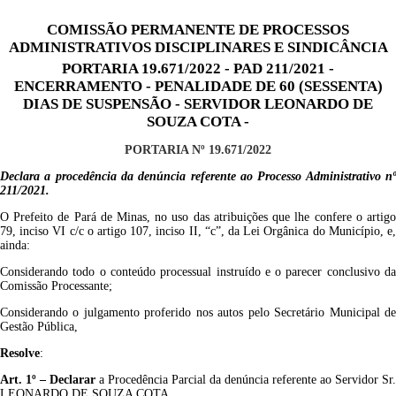
COMISSÃO PERMANENTE DE PROCESSOS
ADMINISTRATIVOS DISCIPLINARES E SINDICÂNCIA
PORTARIA 19.671/2022 - PAD 211/2021 -
ENCERRAMENTO - PENALIDADE DE 60 (SESSENTA)
DIAS DE SUSPENSÃO - SERVIDOR LEONARDO DE
SOUZA COTA -
PORTARIA Nº 19.671/2022
Declara a procedência da denúncia referente ao Processo Administrativo nº
211/2021.
O Prefeito de Pará de Minas, no uso das atribuições que lhe confere o artigo
79, inciso VI c/c o artigo 107, inciso II, “c”, da Lei Orgânica do Município, e,
ainda:
Considerando todo o conteúdo processual instruído e o parecer conclusivo da
Comissão Processante;
Considerando o julgamento proferido nos autos pelo Secretário Municipal de
Gestão Pública,
Resolve
:
Art. 1º –
Declarar
a Procedência Parcial da denúncia referente ao Servidor Sr.
LEONARDO DE SOUZA COTA.