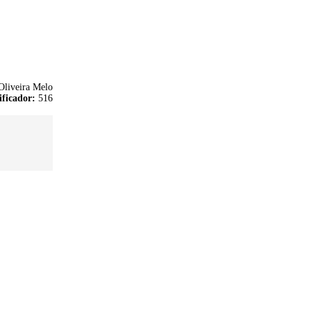
Oliveira Melo
ificador:
516