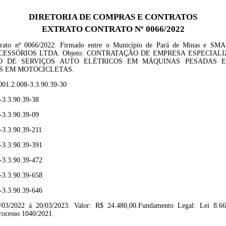
DIRETORIA DE COMPRAS E CONTRATOS
EXTRATO CONTRATO Nº 0066/2022
rato nº 00
66
/2022
: F
irmado entre o Município de Pará de Minas e
SMA
CESSÓRIOS LTDA
. Objeto:
CONTRATAÇÃO DE EMPRESA ESPECIALI
O DE SERVIÇOS AUTO ELÉTRICOS EM MÁQUINAS PESADAS E
S EM MOTOCICLETAS.
001.2.008-3.3.90.39-30
-3.3.90.39-38
-3.3.90.39-09
-3.3.90.39-211
-3.3.90.39-391
-3.3.90.39-472
-3.3.90.39-658
-3.3.90.39-646
/03/2022 á 20/03/2023
.
Valor: R$
24.480,00
.Fundamento Legal: Lei 8.6
rocesso
1040/2021.