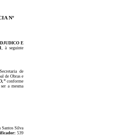
IA Nº
DJUDICO E
1
, à seguinte
Secretaria de
al de Obras e
O
,
”
conforme
a ser a mesma
 Santos Silva
ificador:
539