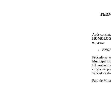
TERM
Após constata
HOMOLO
empresa:
ENGE
Proceda-se 
Municipal Ed
Infraestrutur
consta na pr
vencedora do 
Pará de Minas