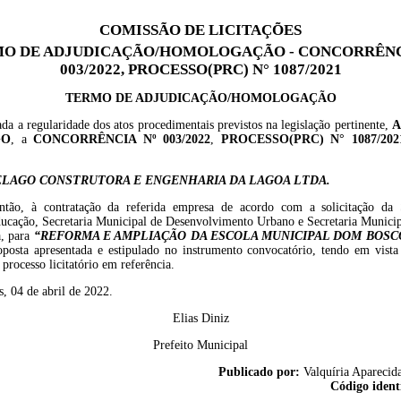
COMISSÃO DE LICITAÇÕES
O DE ADJUDICAÇÃO/HOMOLOGAÇÃO - CONCORRÊNC
003/2022, PROCESSO(PRC) N° 1087/2021
TERMO DE ADJUDICAÇÃO/HOMOLOGAÇÃO
da a regularidade dos atos procedimentais previstos na legislação pertinente,
A
GO
, a
CONCORRÊNCIA Nº 003/2022
,
PROCESSO(PRC) N° 1087/202
LAGO CONSTRUTORA E ENGENHARIA DA LAGOA LTDA.
então, à contratação da referida empresa de acordo com a solicitação da
ucação, Secretaria Municipal de Desenvolvimento Urbano e Secretaria Municip
a
,
para
“
REFORMA E AMPLIAÇÃO DA ESCOLA MUNICIPAL DOM BOSC
oposta apresentada e estipulado no instrumento convocatório,
tendo em vist
processo licitatório em referência.
, 04 de abril de 2022.
Elias Diniz
Prefeito Municipal
Publicado por:
Valquíria Aparecida
Código ident