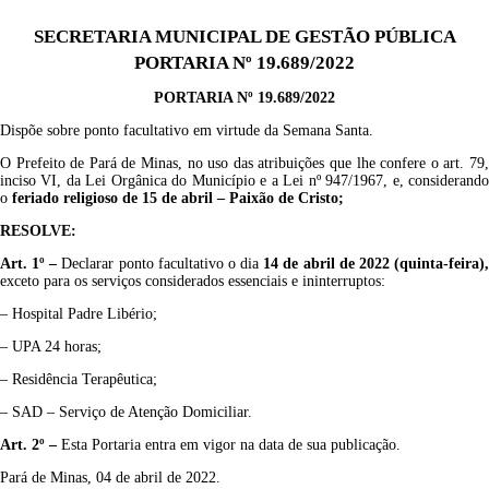
SECRETARIA MUNICIPAL DE GESTÃO PÚBLICA
PORTARIA Nº 19.689/2022
PORTARIA Nº 19.689/2022
Dispõe sobre ponto facultativo em virtude da Semana Santa.
O Prefeito de Pará de Minas, no uso das atribuições que lhe confere o art. 79,
inciso VI, da Lei Orgânica do Município e a Lei nº 947/1967, e, considerando
o
feriado
religioso
de
15
de
abril
–
Paixão de Crist
o;
RESOLVE:
Art. 1º –
Declarar ponto facultativo o dia
14
de
abril
de 20
2
2
(quinta
-feira
)
exceto para os serviços considerados essenciais e ininterruptos:
– Hospital Padre Libério;
– UPA 24 horas;
– Residência Terapêutica;
– SAD – Serviço de Atenção Domiciliar.
Art. 2º –
Esta Portaria entra em vigor na data de sua publicação.
Pará de Minas, 04 de abril de 2022.