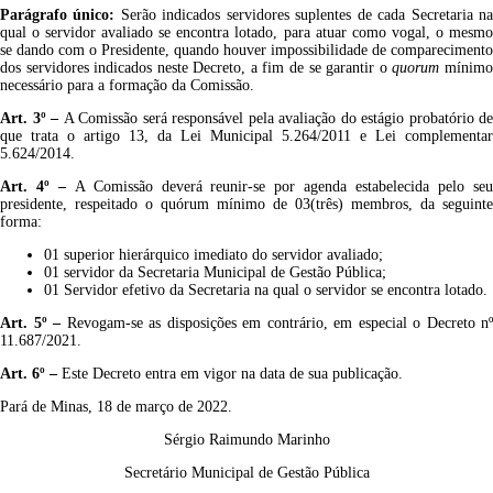
Parágrafo único:
Serão indicados servidores suplentes de cada Secretaria n
qual o servidor avaliado se encontra lotado, para atuar como vogal, o mesmo
se dando com o Presidente, quando houver impossibilidade de comparecimento
dos servidores indicados neste Decreto, a fim de se garantir o
quorum
mínim
necessário para a formação da Comissão.
Art.
3
º
–
A Comissão será responsável pela avaliação do estágio probatório de
que trata o artigo 13, da Lei Municipal 5.264/2011 e Lei complementar
5.624/2014.
Art.
4
º
–
A Comissão deverá reunir-se por agenda estabelecida pelo se
presidente, respeitado o quórum mínimo de 03(três) membros, da seguinte
forma:
01 superior hierárquico imediato do servidor avaliado;
01 servidor da Secretaria Municipal de Gestão Pública;
01 Servidor efetivo da Secretaria na qual o servidor se encontra lotado.
Art.
5
º
–
Revogam-se as disposições em contrário, em especial o Decreto nº
11.687/2021.
Art.
6
º –
Este Decreto entra em vigor na data de sua publicação.
Pará de Minas, 18 de março de 2022.
Sérgio Raimundo Marinho
Secretário Municipal de Gestão Pública