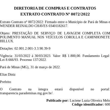
DIRETORIA DE COMPRAS E CONTRATOS
EXTRATO CONTRATO Nº 0072/2022
Extrato Contrato nº
0072/2022
: F
irmado entre o Município de Pará de Minas 
WENDER REINALDO CHAVES 03401182617
.
Objeto:
PRESTAÇÃO DE SERVIÇO DE LAVAGEM COMPLETA CO
POLIMENT
O MANUAL NOS VEÍCULOS COROLLA E CAMINHONETE
HILLUX
.
Dotações:
02.001.2.001-3.3.90.39-9
Vigência:
31/03/2022 á 30/03/2023
.
Valor:
R$ 1.800,00
. Fundamento Legal:
Lei 8.666/93. Processo
137/2022.
Pará de Minas (MG), 31 de março de 2022.
Elias Diniz
Prefeito
O Contrato na íntegra estará disponível no portal:
transparencia.parademinas.mg.gov.br/.
Publicado por:
Luciene Luzia Oliveira Melo
Código identificador:
600