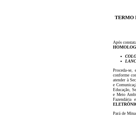
TERMO 
Após constata
HOMOLO
COLO
LANC
Proceda-se, 
c
onforme con
atender à
Sec
e Comunicaçã
Educação, Se
e Meio Ambie
Fazendária 
ELETRÔN
Pará de Mina