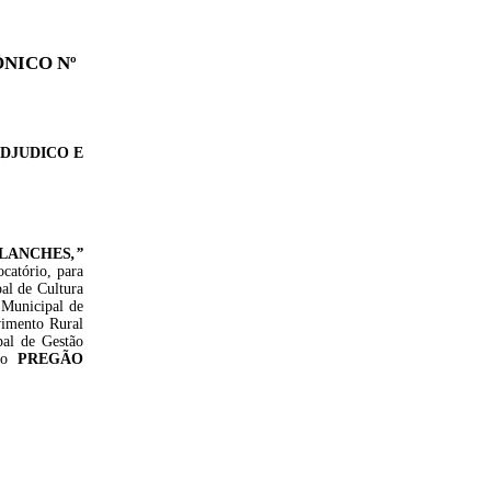
NICO Nº
DJUDICO E
LANCHES
,
”
catório, para
pal de Cultura
 Municipal de
vimento Rural
pal de Gestão
 do
PREGÃO