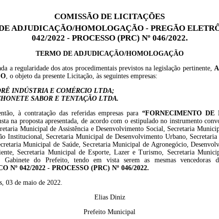
COMISSÃO DE LICITAÇÕES
DE ADJUDICAÇÃO/HOMOLOGAÇÃO - PREGÃO ELETRÔ
042/2022 - PROCESSO (PRC) Nº 046/2022.
TERMO DE ADJUDICAÇÃO/HOMOLOGAÇÃO
da a regularidade dos atos procedimentais previstos na legislação pertinente,
A
GO
, o objeto da presente Licitação, às seguintes empresas:
RÊ INDÚSTRIA E COMÉRCIO LTDA;
HONETE SABOR E TENTAÇÃO LTDA.
então, à contratação das referidas empresas para
“
FORNECIMENTO DE 
sta na proposta apresentada, de acordo com o estipulado no instrumento convo
retaria
M
unicipal de Assistência e Desenvolvimento Social, Secretaria Munici
o Institucional, Secretaria Municipal de Desenvolvimento Urbano, Secretaria
cretaria Municipal de Saúde, Secretaria Municipal de Agronegócio, Desenvol
nte, Secretaria Municipal de Esporte, Lazer e Turismo, Secretaria Munici
e Gabinete do Prefeito
,
tendo em vista serem as mesmas vencedoras
ICO
N
º
0
42
/2022
- PROCESSO (PRC)
N
º
0
4
6
/202
2.
s, 03 de maio de 2022.
Elias Diniz
Prefeito Municipal