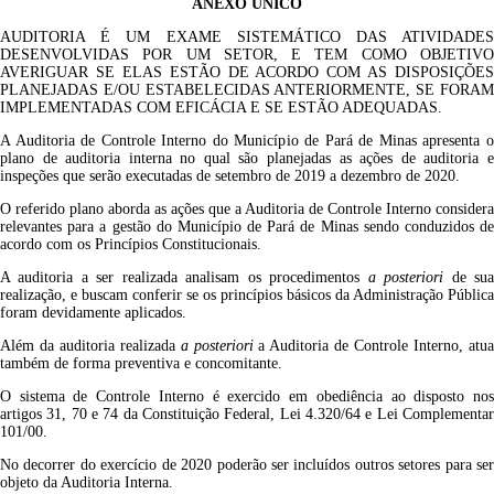
ANEXO ÚNICO
AUDITORIA É UM EXAME SISTEMÁTICO DAS ATIVIDADES
DESENVOLVIDAS POR UM SETOR, E TEM COMO OBJETIVO
AVERIGUAR SE ELAS ESTÃO DE ACORDO COM AS DISPOSIÇÕES
PLANEJADAS E/OU ESTABELECIDAS ANTERIORMENTE, SE FORAM
IMPLEMENTADAS COM EFICÁCIA E SE ESTÃO ADEQUADAS.
A Auditoria de Controle Interno do Município de Pará de Minas apresenta o
plano de auditoria interna no qual são planejadas as ações de auditoria e
inspeções que serão executadas de setembro de 2019 a dezembro de 2020.
O referido plano aborda as ações que a Auditoria de Controle Interno considera
relevantes para a gestão do Município de Pará de Minas sendo conduzidos de
acordo com os Princípios Constitucionais.
A auditoria a ser realizada analisam os procedimentos
a posteriori
de su
realização, e buscam conferir se os princípios básicos da Administração Pública
foram devidamente aplicados.
Além da auditoria realizada
a posteriori
a Auditoria de Controle Interno, atu
também de forma preventiva e concomitante.
O sistema de Controle Interno é exercido em obediência ao disposto nos
artigos 31, 70 e 74 da Constituição Federal, Lei 4.320/64 e Lei Complementar
101/00.
No decorrer do exercício de 2020 poderão ser incluídos outros setores para ser
objeto da Auditoria Interna.