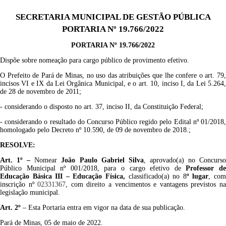
SECRETARIA MUNICIPAL DE GESTÃO PÚBLICA
PORTARIA Nº 19.766/2022
PORTARIA Nº 19.766/2022
Dispõe sobre nomeação para cargo público de provimento efetivo.
O Prefeito de Pará de Minas, no uso das atribuições que lhe confere o art. 79,
incisos VI e IX da Lei Orgânica Municipal, e
o art. 10, inciso I, da Lei 5.264,
de 28 de novembro de 2011;
- considerando o disposto no art. 37, inciso II, da Constituição Federal;
- considerando o resultado do Concurso Público regido pelo Edital nº 01/2018,
homologado pelo Decreto nº 10.590, de 09 de novembro de 2018.;
RESOLVE:
Art. 1º –
Nomear
João Paulo Gabriel Silva
, aprovado(a) no Concurs
Público Municipal nº 001/20
18
, para o cargo efetivo de
Professor d
Educação Básica III –
Educação Física
,
classificado(a) no
8
º lugar
, co
inscrição nº
02
3
31367
, com direito a vencimentos e vantagens previstos n
legislação municipal.
Art. 2º
– Esta Portaria entra em vigor na data de sua publicação
.
Pará de Minas, 05 de maio de 2022.