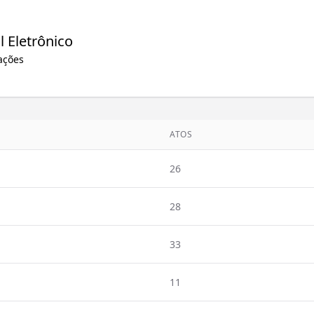
l Eletrônico
ações
ATOS
26
28
33
11