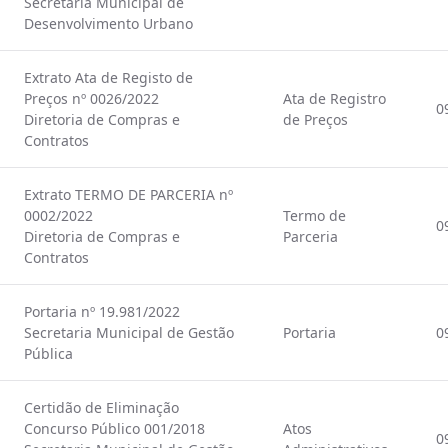
Secretaria Municipal de
Desenvolvimento Urbano
Extrato Ata de Registo de
Preços nº 0026/2022
Ata de Registro
0
Diretoria de Compras e
de Preços
Contratos
Extrato TERMO DE PARCERIA nº
0002/2022
Termo de
0
Diretoria de Compras e
Parceria
Contratos
Portaria nº 19.981/2022
Secretaria Municipal de Gestão
Portaria
0
Pública
Certidão de Eliminação
Concurso Público 001/2018
Atos
0