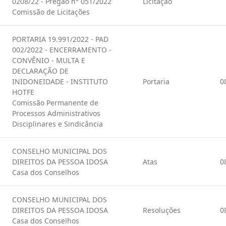
0208/22 - Pregão n° 051/2022
Licitação
Comissão de Licitações
PORTARIA 19.991/2022 - PAD
002/2022 - ENCERRAMENTO -
CONVÊNIO - MULTA E
DECLARAÇÃO DE
INIDONEIDADE - INSTITUTO
Portaria
0
HOTFE
Comissão Permanente de
Processos Administrativos
Disciplinares e Sindicância
CONSELHO MUNICIPAL DOS
DIREITOS DA PESSOA IDOSA
Atas
0
Casa dos Conselhos
CONSELHO MUNICIPAL DOS
DIREITOS DA PESSOA IDOSA
Resoluções
0
Casa dos Conselhos