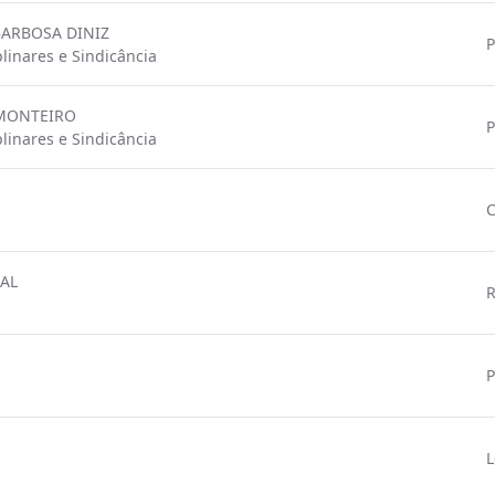
BARBOSA DINIZ
P
linares e Sindicância
A MONTEIRO
P
linares e Sindicância
1
C
AL
R
P
L