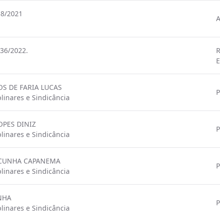
58/2021
A
36/2022.
R
E
OS DE FARIA LUCAS
P
linares e Sindicância
OPES DINIZ
P
linares e Sindicância
E CUNHA CAPANEMA
P
linares e Sindicância
UNHA
P
linares e Sindicância